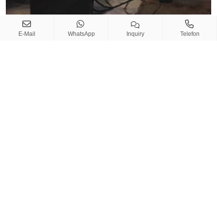
Sep
27 , 2020
E-Mail
WhatsApp
Inquiry
Telefon
Gummiband-Vulkanisierer in Norwegen
Picasso@beltwin.com
Copy
...