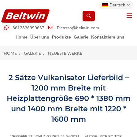
Deutsch
8613336999667
Picasso@beltwin.com
Home
Über uns
Produkte
Galerie
Kontaktiere uns
HOME
GALERIE
NEUESTE WERKE
NEUESTE WERKE
2 Sätze Vulkanisator Lieferbild –
1200 mm Breite mit
Heizplattengröße 690 * 1380 mm
und 1400 mm Breite mit 1220 *
1600 mm
VERÖFFENTLICHUNGSZEIT:
11.04 2021
AUTOR: SITE EDITOR