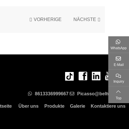
VORHERIGE
NÄCHSTE
WhatsApp
E-Mail
Inquiry
8613336999667
Picasso@beltwin.com
Top
tseite
Über uns
Produkte
Galerie
Kontaktiere uns