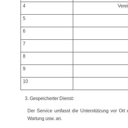
4
Vere
5
6
7
8
9
10
Gespeicherter Dienst:
Der Service umfasst die Unterstützung vor Ort d
Wartung usw. an.