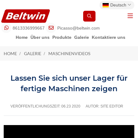
Deutsch
8613336999667
Picasso@beltwin.com
Home
Über uns
Produkte
Galerie
Kontaktiere uns
HOME
GALERIE
MASCHINENVIDEOS
MASCHINENVIDEOS
Lassen Sie sich unser Lager für
fertige Maschinen zeigen
VERÖFFENTLICHUNGSZEIT:
06.23 2020
AUTOR: SITE EDITOR