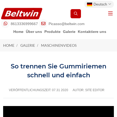
Deutsch
8613336999667
Picasso@beltwin.com
Home
Über uns
Produkte
Galerie
Kontaktiere uns
HOME
GALERIE
MASCHINENVIDEOS
MASCHINENVIDEOS
So trennen Sie Gummiriemen
schnell und einfach
VERÖFFENTLICHUNGSZEIT:
07.31 2020
AUTOR: SITE EDITOR