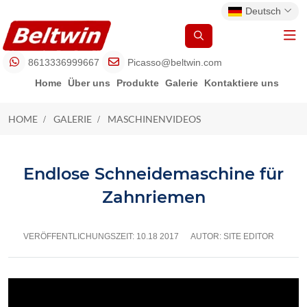
Deutsch
8613336999667
Picasso@beltwin.com
Home
Über uns
Produkte
Galerie
Kontaktiere uns
HOME
GALERIE
MASCHINENVIDEOS
MASCHINENVIDEOS
Endlose Schneidemaschine für
Zahnriemen
VERÖFFENTLICHUNGSZEIT:
10.18 2017
AUTOR: SITE EDITOR