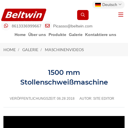
Deutsch
8613336999667
Picasso@beltwin.com
Home
Über uns
Produkte
Galerie
Kontaktiere uns
HOME
GALERIE
MASCHINENVIDEOS
MASCHINENVIDEOS
1500 mm
Stollenschweißmaschine
VERÖFFENTLICHUNGSZEIT:
06.28 2018
AUTOR: SITE EDITOR